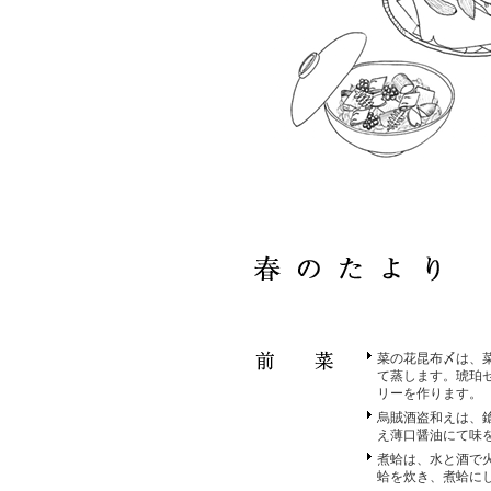
菜の花昆布〆は、
て蒸します。琥珀ゼ
リーを作ります。
烏賊酒盗和えは、
え薄口醤油にて味
煮蛤は、水と酒で
蛤を炊き、煮蛤に