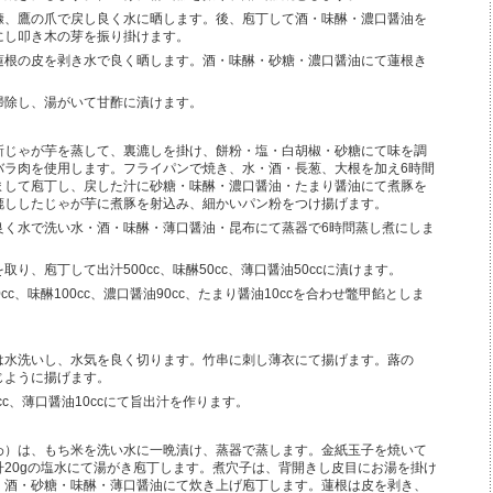
糠、鷹の爪で戻し良く水に晒します。後、庖丁して酒・味醂・濃口醤油を
にし叩き木の芽を振り掛けます。
蓮根の皮を剥き水で良く晒します。酒・味醂・砂糖・濃口醤油にて蓮根き
。
掃除し、湯がいて甘酢に漬けます。
新じゃが芋を蒸して、裏漉しを掛け、餅粉・塩・白胡椒・砂糖にて味を調
バラ肉を使用します。フライパンで焼き、水・酒・長葱、大根を加え6時間
まして庖丁し、戻した汁に砂糖・味醂・濃口醤油・たまり醤油にて煮豚を
漉ししたじゃが芋に煮豚を射込み、細かいパン粉をつけ揚げます。
良く水で洗い水・酒・味醂・薄口醤油・昆布にて蒸器で6時問蒸し煮にしま
取り、庖丁して出汁500cc、味醂50cc、薄口醤油50ccに漬けます。
cc、味醂100cc、濃口醤油90cc、たまり醤油10ccを合わせ鼈甲餡としま
は水洗いし、水気を良く切ります。竹串に刺し薄衣にて揚げます。蕗の
じように揚げます。
0cc、薄口醤油10ccにて旨出汁を作ります。
わ）は、もち米を洗い水に一晩漬け、蒸器で蒸します。金紙玉子を焼いて
升20gの塩水にて湯がき庖丁します。煮穴子は、背開きし皮目にお湯を掛け
・酒・砂糖・味醂・薄口醤油にて炊き上げ庖丁します。蓮根は皮を剥き、