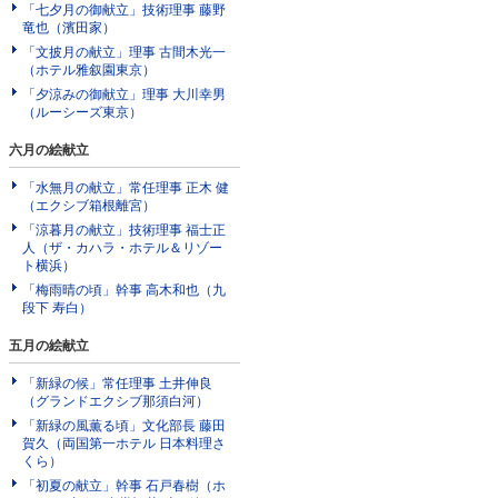
「七夕月の御献立」技術理事 藤野
竜也（濱田家）
「文披月の献立」理事 古間木光一
（ホテル雅叙園東京）
「夕涼みの御献立」理事 大川幸男
（ルーシーズ東京）
六月の絵献立
「水無月の献立」常任理事 正木 健
（エクシブ箱根離宮）
「涼暮月の献立」技術理事 福士正
人（ザ・カハラ・ホテル＆リゾー
ト横浜）
「梅雨晴の頃」幹事 高木和也（九
段下 寿白）
五月の絵献立
「新緑の候」常任理事 土井伸良
（グランドエクシブ那須白河）
「新緑の風薫る頃」文化部長 藤田
賀久（両国第一ホテル 日本料理さ
くら）
「初夏の献立」幹事 石戸春樹（ホ