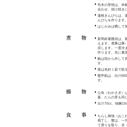
筍木の芽焼は、米
合わせ、掛け焼き
蓮根きんぴらは、
んぴらを作ります
はじかみは晒して
新馬鈴薯饅頭は、
えます。煮豚は豚
戻します。一度冷
作ります。先に裏
鮑は殻から外して
す。
蕗は色好く茹で筋を
鼈甲餡は、出汁800
す。
公魚（わかさぎ）
薹、たらの芽も同
出汁70cc、味醂1
ちらし御強（おこ
庖丁し、蟹は、一
て滑りを取り、水