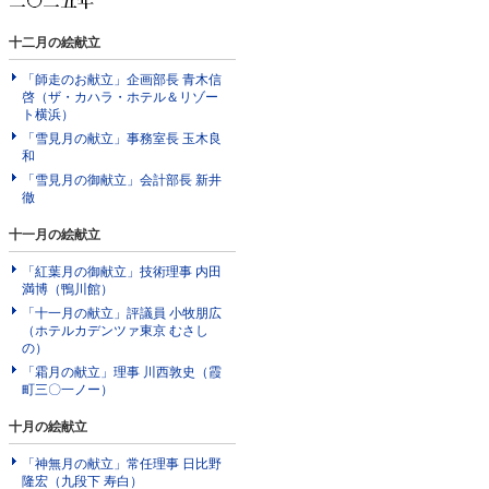
十二月の絵献立
「師走のお献立」企画部長 青木信
啓（ザ・カハラ・ホテル＆リゾー
ト横浜）
「雪見月の献立」事務室長 玉木良
和
「雪見月の御献立」会計部長 新井
徹
十一月の絵献立
「紅葉月の御献立」技術理事 内田
満博（鴨川館）
「十一月の献立」評議員 小牧朋広
（ホテルカデンツァ東京 むさし
の）
「霜月の献立」理事 川西敦史（霞
町三〇一ノー）
十月の絵献立
「神無月の献立」常任理事 日比野
隆宏（九段下 寿白）