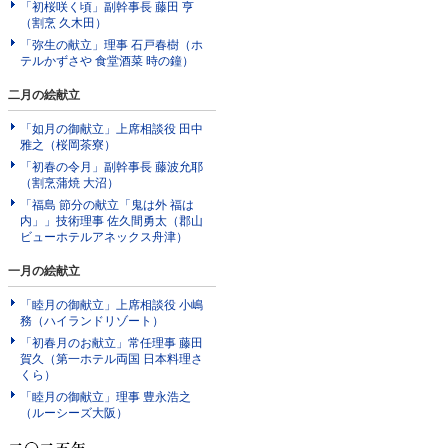
「初桜咲く頃」副幹事長 藤田 亨
（割烹 久木田）
「弥生の献立」理事 石戸春樹（ホ
テルかずさや 食堂酒菜 時の鐘）
二月の絵献立
「如月の御献立」上席相談役 田中
雅之（桜岡茶寮）
「初春の令月」副幹事長 藤波允耶
（割烹蒲焼 大沼）
「福島 節分の献立「鬼は外 福は
内」」技術理事 佐久間勇太（郡山
ビューホテルアネックス舟津）
一月の絵献立
「睦月の御献立」上席相談役 小嶋
務（ハイランドリゾート）
「初春月のお献立」常任理事 藤田
賀久（第一ホテル両国 日本料理さ
くら）
「睦月の御献立」理事 豊永浩之
（ルーシーズ大阪）