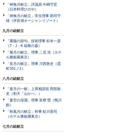
「神無月献立」評議員 中嶋守宏
（日本料理ひのや）
「神無月の献立」常任理事 郡司守
雄（伊良湖オーシャンリゾート）
九月の絵献立
「重陽の節句」技術理事 杉本一彦
（T・J・K 箱根の森）
「菊月の献立」理事 二見 浩（ホテ
ル雅叙園東京）
「長月の献立」理事 川西敦史（霞
町301ノ1）
八月の絵献立
「葉月の一献」上席相談役 岡部政
史（割天「山かべ」）
「夏空の深淵」理事 富樫 塁（鴨川
館）
「秋風月の献立」幹事 鮭川英司
（ホテル雅叙園東京）
七月の絵献立