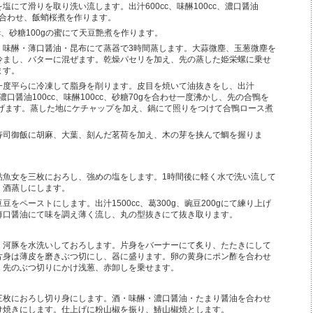
塩にて滑りを取り洗い流します。出汁600cc、味醂100cc、濃口醤油
gを合わせ、飯蛸桜煮を作ります。
cc、砂糖100gの蜜にて天豆艶煮を作ります。
・味醂・薄口醤油・昆布にて蒸器で3時間蒸します。大蒜微塵、玉葱微塵を
冷まし、バターに混ぜます。乾燥パセリを加え、先の蒸した姫栄螺に乗せ
ます。
一度平らに冷凍して脂身を削ります。皮目を焼いて油抜きをし、出汁
cc、濃口醤油100cc、味醂100cc、砂糖70gを合わせ一度沸かし、先の合鴨を
上げます。蒸した地にケチャップを加え、鍋にて照りをつけて合鴨ロース煮
寿司御飯に胡麻、大葉、刻んだ茗荷を加え、木の芽を挟んで鯛を握りま
鮎魚女を三枚におろし、強めの塩をします。1時間後に軽く水で洗い流して
、酒蒸しにします。
豆をペーストにします。出汁1500cc、葛300g、豌豆200gにて練り上げ
薄口醤油にて味を調え薄く流し、丸の型抜きにて抜き取ります。
、河豚を水洗いしておろします。片身をバーナーにて炙り、たたきにして
片身は薄皮を磨きぶつ切にし、器に盛ります。卵の黄身にポン酢を合わせ
、先のぶつ切りにかけ浅葱、赤卸しを乗せます。
三枚におろし切り身にします。酒・味醂・濃口醤油・たまり醤油を合わせ
け焼きにします。仕上げに粉山椒を振り、鰆山椒焼とします。