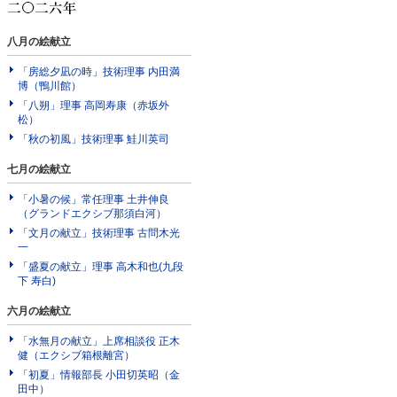
八月の絵献立
「房総夕凪の時」技術理事 内田満
博（鴨川館）
「八朔」理事 高岡寿康（赤坂外
松）
「秋の初風」技術理事 鮭川英司
七月の絵献立
「小暑の候」常任理事 土井伸良
（グランドエクシブ那須白河）
「文月の献立」技術理事 古問木光
一
「盛夏の献立」理事 高木和也(九段
下 寿白)
六月の絵献立
「水無月の献立」上席相談役 正木
健（エクシブ箱根離宮）
「初夏」情報部長 小田切英昭（金
田中）