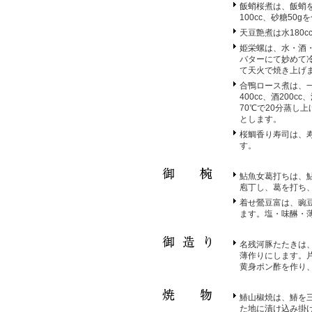
飯蛸桜煮は、飯蛸を
100cc、砂糖50
天豆艶煮は水180
姫栄螺は、水・酒
バターにて妙めて
て天火で焼き上げ
合鴨ロース煮は、
400cc、酒200
70℃で20分蒸し
とします。
桜鯛香り寿司は、
す。
鮎魚女葛打ちは、
庖丁し、葛を打ち
着せ鶯豆富は、豌豆
ます。塩・味醂・
名残河豚たたきは
薄作りにします。
黄身ポン酢を作り
鰆山椒焼は、鰆を
た地に漬け込み掛