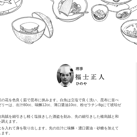
菜の花を色良く茹で昆布に挟みます。白魚は立塩で良く洗い、昆布に並べ
リーは、出汁80cc、味醂12cc、薄口醤油10cc、粉ゼラチン8gにて琥珀ゼ
鎗烏賊を細引きし軽く塩抜きした酒盗を刻み、先の細引きした槍烏賊と和
を調えます。
火を入れて身を取り出します。先の出汁に味醂・濃口醤油・砂糖を加えて
します。