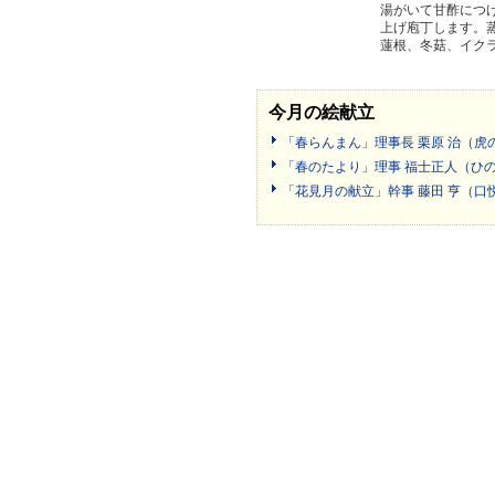
湯がいて甘酢につ
上げ庖丁します。
蓮根、冬菇、イク
今月の絵献立
「春らんまん」理事長 栗原 治（虎
「春のたより」理事 福士正人（ひ
「花見月の献立」幹事 藤田 亨（口