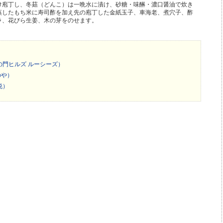
け庖丁し、冬菇（どんこ）は一晩水に漬け、砂糖・味醂・濃口醤油で炊き
蒸したもち米に寿司酢を加え先の庖丁した金紙玉子、車海老、煮穴子、酢
ラ、花びら生姜、木の芽をのせます。
の門ヒルズ ルーシーズ）
のや）
悦）