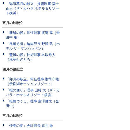
「弥涼暮月の献立」技術理事 福士
正人（ザ・カハラ ホテル＆リゾー
ト横浜）
五月の絵献立
「新緑の候」常任理事 渡邉 厚（金
田中 庵）
「風薫る頃」編集部長 野澤 武（ホ
テル ザ・マンハッタン）
「薫風の候」技術理事 名取秀人
（浅草むぎとろ）
四月の絵献立
「卯月の献立」常任理事 郡司守雄
（伊良湖オーシャンリゾート）
「桜の便り」理事 山﨑 大（ザ・カ
ハラ・ホテル＆リゾート横浜）
「桜鯛づくし」理事 唐澤健太（金
田中）
三月の絵献立
「仲春の宴」会計部長 新井 徹