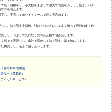
して塩・胡椒をし、小麦粉をまぶして強火で表面をカリッと焼き、バタ
酒で味を調えます。
庖丁し、下煮してホワイトソースで軽く煮含めます。
漉しし、味を調え上新粉、卵白をつなぎにしてよく練って饅頭の皮を作り
旨煮とし、つぶして丸に取り先の百合根で包み蒸します。
よく茹でて裏漉しし、出汁で溶かして味を調え、葛で飴にします。
て紅梅煮とし、色よく盛り合わせます。
（鄙の料亭 地御前）
千田俊一（菊花石）
メディカルサービス）