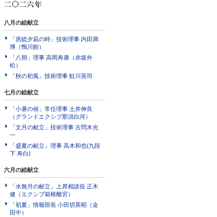
八月の絵献立
「房総夕凪の時」技術理事 内田満
博（鴨川館）
「八朔」理事 高岡寿康（赤坂外
松）
「秋の初風」技術理事 鮭川英司
七月の絵献立
「小暑の候」常任理事 土井伸良
（グランドエクシブ那須白河）
「文月の献立」技術理事 古問木光
一
「盛夏の献立」理事 高木和也(九段
下 寿白)
六月の絵献立
「水無月の献立」上席相談役 正木
健（エクシブ箱根離宮）
「初夏」情報部長 小田切英昭（金
田中）