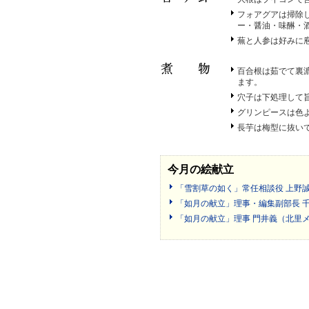
フォアグアは掃除
ー・醤油・味醂・
蕪と人参は好みに
百合根は茹でて裏
ます。
穴子は下処理して
グリンピースは色
長芋は梅型に抜い
今月の絵献立
「雪割草の如く」常任相談役 上野誠
「如月の献立」理事・編集副部長 
「如月の献立」理事 門井義（北里