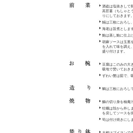
酒盗は塩抜きして
萵苣薹（ちしゃと
りにしておきます
鰯は三枚におろし
海老は旨煮としま
鮑は蒸し鮑に仕上
胡麻ソースは玉葱
を入れて味を調え
盛り付けます。
豆腐はこのみの大
吸地で焚いておき
ずわい蟹は茹で、
鯛は三枚におろし
鰤の切り身を柚庵
牡蠣は殻から外し
を戻してソースを
筍は付け焼きにし
大根はブイヨンで