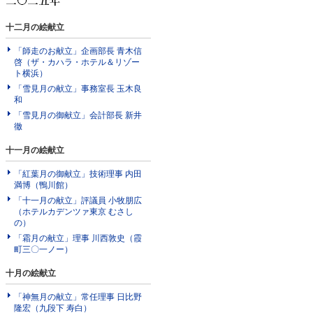
十二月の絵献立
「師走のお献立」企画部長 青木信
啓（ザ・カハラ・ホテル＆リゾー
ト横浜）
「雪見月の献立」事務室長 玉木良
和
「雪見月の御献立」会計部長 新井
徹
十一月の絵献立
「紅葉月の御献立」技術理事 内田
満博（鴨川館）
「十一月の献立」評議員 小牧朋広
（ホテルカデンツァ東京 むさし
の）
「霜月の献立」理事 川西敦史（霞
町三〇一ノー）
十月の絵献立
「神無月の献立」常任理事 日比野
隆宏（九段下 寿白）