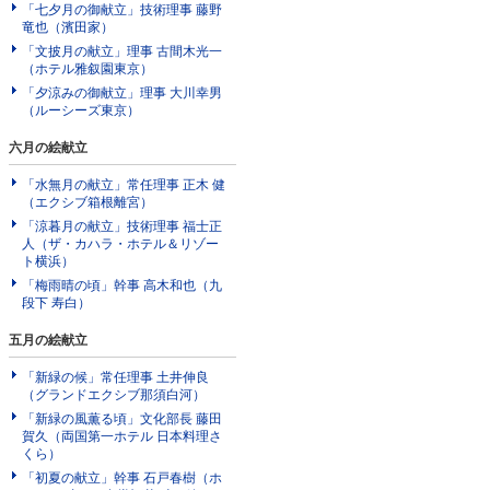
「七夕月の御献立」技術理事 藤野
竜也（濱田家）
「文披月の献立」理事 古間木光一
（ホテル雅叙園東京）
「夕涼みの御献立」理事 大川幸男
（ルーシーズ東京）
六月の絵献立
「水無月の献立」常任理事 正木 健
（エクシブ箱根離宮）
「涼暮月の献立」技術理事 福士正
人（ザ・カハラ・ホテル＆リゾー
ト横浜）
「梅雨晴の頃」幹事 高木和也（九
段下 寿白）
五月の絵献立
「新緑の候」常任理事 土井伸良
（グランドエクシブ那須白河）
「新緑の風薫る頃」文化部長 藤田
賀久（両国第一ホテル 日本料理さ
くら）
「初夏の献立」幹事 石戸春樹（ホ