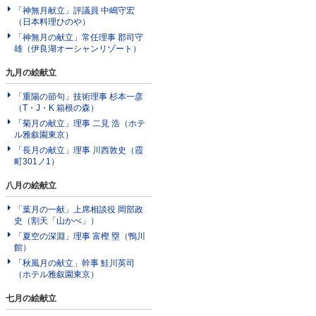
「神無月献立」評議員 中嶋守宏
（日本料理ひのや）
「神無月の献立」常任理事 郡司守
雄（伊良湖オーシャンリゾート）
九月の絵献立
「重陽の節句」技術理事 杉本一彦
（T・J・K 箱根の森）
「菊月の献立」理事 二見 浩（ホテ
ル雅叙園東京）
「長月の献立」理事 川西敦史（霞
町301ノ1）
八月の絵献立
「葉月の一献」上席相談役 岡部政
史（割天「山かべ」）
「夏空の深淵」理事 富樫 塁（鴨川
館）
「秋風月の献立」幹事 鮭川英司
（ホテル雅叙園東京）
七月の絵献立