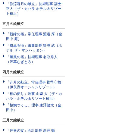
「弥涼暮月の献立」技術理事 福士
正人（ザ・カハラ ホテル＆リゾー
ト横浜）
五月の絵献立
「新緑の候」常任理事 渡邉 厚（金
田中 庵）
「風薫る頃」編集部長 野澤 武（ホ
テル ザ・マンハッタン）
「薫風の候」技術理事 名取秀人
（浅草むぎとろ）
四月の絵献立
「卯月の献立」常任理事 郡司守雄
（伊良湖オーシャンリゾート）
「桜の便り」理事 山﨑 大（ザ・カ
ハラ・ホテル＆リゾート横浜）
「桜鯛づくし」理事 唐澤健太（金
田中）
三月の絵献立
「仲春の宴」会計部長 新井 徹