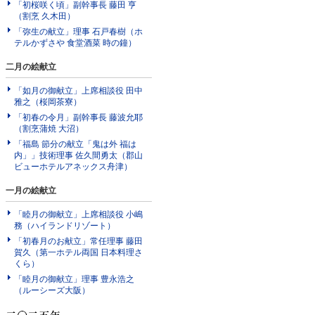
「初桜咲く頃」副幹事長 藤田 亨
（割烹 久木田）
「弥生の献立」理事 石戸春樹（ホ
テルかずさや 食堂酒菜 時の鐘）
二月の絵献立
「如月の御献立」上席相談役 田中
雅之（桜岡茶寮）
「初春の令月」副幹事長 藤波允耶
（割烹蒲焼 大沼）
「福島 節分の献立「鬼は外 福は
内」」技術理事 佐久間勇太（郡山
ビューホテルアネックス舟津）
一月の絵献立
「睦月の御献立」上席相談役 小嶋
務（ハイランドリゾート）
「初春月のお献立」常任理事 藤田
賀久（第一ホテル両国 日本料理さ
くら）
「睦月の御献立」理事 豊永浩之
（ルーシーズ大阪）