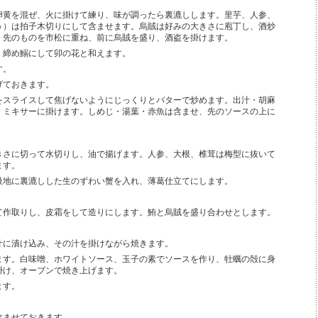
卵黄を混ぜ、火に掛けて練り、味が調ったら裏漉しします。里芋、人参、
う）は拍子木切りにして含ませます。烏賊は好みの大きさに庖丁し、酒炒
。先のものを市松に重ね、前に烏賊を盛り、酒盗を掛けます。
、締め鰯にして卯の花と和えます。
す。
げておきます。
をスライスして焦げないようにじっくりとバターで炒めます。出汁・胡麻
、ミキサーに掛けます。しめじ・湯葉・赤魚は含ませ、先のソースの上に
きさに切って水切りし、油で揚げます。人参、大根、椎茸は梅型に抜いて
ます。
吸地に裏漉しした生のずわい蟹を入れ、薄葛仕立てにします。
て作取りし、皮霜をして造りにします。鮪と烏賊を盛り合わせとします。
汁に漬け込み、その汁を掛けながら焼きます。
ます。白味噌、ホワイトソース、玉子の素でソースを作り、牡蠣の殻に身
掛け、オーブンで焼き上げます。
ます。
含ませておきます。