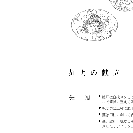
鮟肝は血抜きをし
ルで筒状に整えて
帆立貝は二枚に庖
蕪は円柱に剥いて
蕪、鮟肝、帆立貝
スしたラディッシ