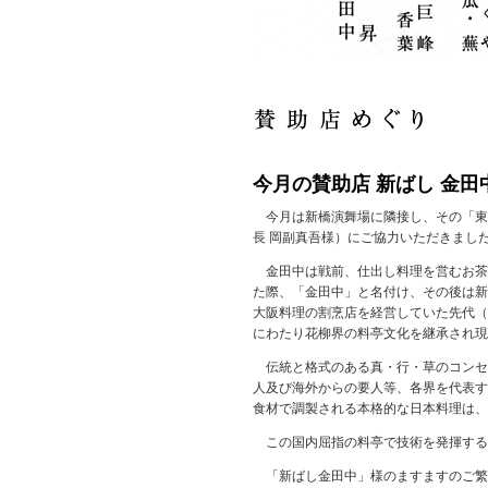
今月の賛助店 新ばし 金田
今月は新橋演舞場に隣接し、その「東
長 岡副真吾様）にご協力いただきまし
金田中は戦前、仕出し料理を営むお茶
た際、「金田中」と名付け、その後は新
大阪料理の割烹店を経営していた先代（
にわたり花柳界の料亭文化を継承され現
伝統と格式のある真・行・草のコンセプ
人及び海外からの要人等、各界を代表す
食材で調製される本格的な日本料理は、
この国内屈指の料亭で技術を発揮する
「新ばし金田中」様のますますのご繁