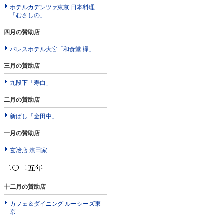
ホテルカデンツァ東京 日本料理
「むさしの」
四月の賛助店
パレスホテル大宮「和食堂 欅」
三月の賛助店
九段下「寿白」
二月の賛助店
新ばし「金田中」
一月の賛助店
玄冶店 濱田家
十二月の賛助店
カフェ＆ダイニング ルーシーズ東
京