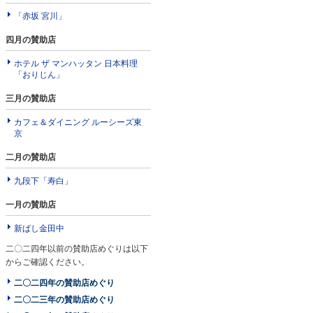
「赤坂 宮川」
四月の賛助店
ホテル ザ マンハッタン 日本料理
「おりじん」
三月の賛助店
カフェ＆ダイニング ルーシーズ東
京
二月の賛助店
九段下「寿白」
一月の賛助店
新ばし金田中
二〇二四年以前の賛助店めぐりは以下
からご確認ください。
二〇二四年の賛助店めぐり
二〇二三年の賛助店めぐり