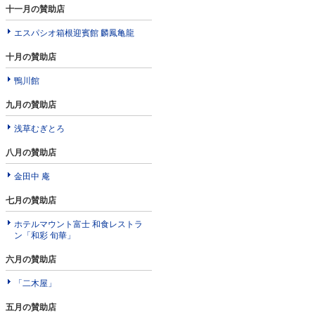
十一月の賛助店
エスパシオ箱根迎賓館 麟鳳亀龍
十月の賛助店
鴨川館
九月の賛助店
浅草むぎとろ
八月の賛助店
金田中 庵
七月の賛助店
ホテルマウント富士 和食レストラ
ン「和彩 旬華」
六月の賛助店
「二木屋」
五月の賛助店