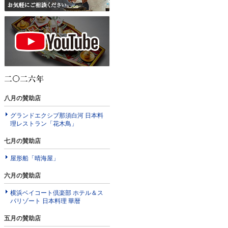
八月の賛助店
グランドエクシブ那須白河 日本料
理レストラン「花木鳥」
七月の賛助店
屋形船「晴海屋」
六月の賛助店
横浜ベイコート倶楽部 ホテル＆ス
パリゾート 日本料理 華暦
五月の賛助店