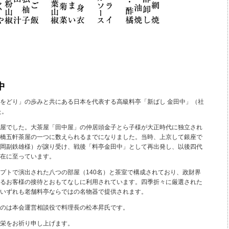
中
をどり」の歩みと共にある日本を代表する高級料亭「新ばし 金田中」（社
た。
屋でした。大茶屋「田中屋」の仲居頭金子とら子様が大正時代に独立され
橋五軒茶屋の一つに数えられるまでになりました。当時、上京して銀座で
岡副鉄雄様）が譲り受け、戦後「料亭金田中」として再出発し、以後四代
在に至っています。
トで演出された八つの部屋（140名）と茶室で構成されており、政財界
るお客様の接待とおもてなしに利用されています。四季折々に厳選された
いずれも老舗料亭ならではの名物器で提供されます。
のは本会運営相談役で料理長の松本昇氏です。
栄をお祈り申し上げます。