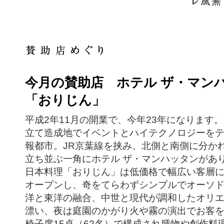
今月の賛助店 ホテル ザ・マン
「おりじん」
平成2年11月の開業で、今年23年になります
立て造成地でイベントとハイテクノロジーを
報都市。JR京葉線を挟み、北側と南側に分か
立ち並ぶ一角にホテル ザ・マンハッタンがあ
日本料理「おりじん」は低価格で幅広い客層
オープンし、奇をてらわずシンプルでオーソ
洋と東洋の融合、中世と現代が調和したオリ
漂い、夜は庭園のかがり火や霧の演出でお客
椅子席15卓（62名）で構成され膳物や創作料